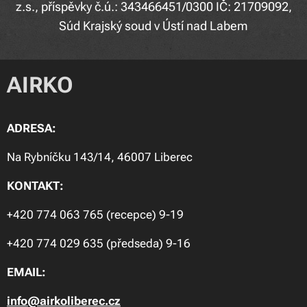
z.s., příspěvky č.ú.: 343466451/0300 IČ: 21709092,
Súd Krajský soud v Ústí nad Labem
AIRKO
ADRESA:
Na Rybníčku 143/14, 46007 Liberec
KONTAKT:
+420 774 063 765 (recepce) 9-19
+420 774 029 635 (předseda) 9-16
EMAIL:
info@airkoliberec.cz