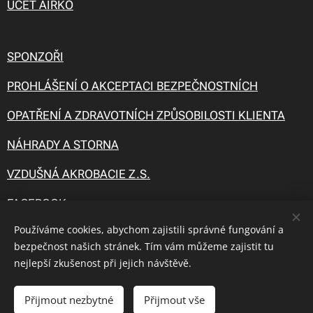
ÚČET AIRKO
SPONZOŘI
PROHLÁŠENÍ O AKCEPTACI BEZPEČNOSTNÍCH
OPATŘENÍ A ZDRAVOTNÍCH ZPŮSOBILOSTI KLIENTA
NÁHRADY A STORNA
VZDUŠNÁ AKROBACIE Z.S.
FACEBOOK
Používáme cookies, abychom zajistili správné fungování a
INSTAGRAM
bezpečnost našich stránek. Tím vám můžeme zajistit tu
WHATSAPP SKUPINA
nejlepší zkušenost při jejich návštěvě.
Přijmout nezbytné
Přijmout vše
Webnode
Cookies