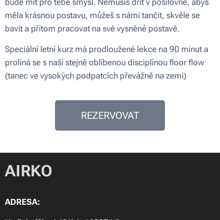
bude mít pro tebe smysl. Nemusíš dřít v posilovně, abys
měla krásnou postavu, můžeš s námi tančit, skvěle se
bavit a přitom pracovat na své vysněné postavě.
Speciální letní kurz má prodloužené lekce na 90 minut a
prolíná se s naší stejně oblíbenou disciplínou floor flow
(tanec ve vysokých podpatcích převážně na zemi)
REZERVOVAT
AIRKO
ADRESA: